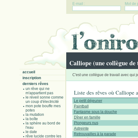
E-mail :
Mot de 
Calliope (une collègue de 
accueil
C'est une collègue de travail avec qui 
inscription
derniers rêves
un rêve qui ne
Liste des rêves où Calliope 
m'appartient pas
le réveil sonne comme
Le petit déjeuner
un coup d'électricité
mon pote bouffe mes
Paintball
potes
Fantasme sous la douche
la mutation
Dîner en famille
la boîte
Plongeurs nus
la sphère au bord de
l'eau
Astreinte
le date
Retrouvailles à la parade
rêve lucide contre les