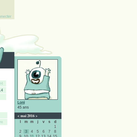
nnecter
04
14
Loni
45 ans
<
mai 2016
>
l
m
m
j
v
s
d
re
1
2
3
4
5
6
7
8
9
10
11
12
13
14
15