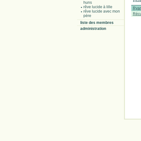
huns
rêve lucide à lille
Ryan
rêve lucide avec mon
Récu
père
liste des membres
administration