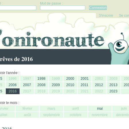
 :
Mot de passe :
S'inscrire
Se co
rêves de 2016
sir l'année :
95
1996
1997
1998
1999
2000
2001
2002
2003
20
05
2006
2007
2008
2009
2010
2011
2012
2013
20
15
2016
2017
2018
2019
2020
2021
2022
2023
sir le mois :
anvier
février
mars
avril
mai
juin
juillet
août
septembre
octobre
novembre
décemb
 2016