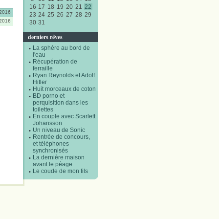
16
17
18
19
20
21
22
/2016
23
24
25
26
27
28
29
/2016
30
31
derniers rêves
La sphère au bord de
l'eau
Récupération de
ferraille
Ryan Reynolds et Adolf
Hitler
Huit morceaux de coton
BD porno et
perquisition dans les
toilettes
En couple avec Scarlett
Johansson
Un niveau de Sonic
Rentrée de concours,
et téléphones
synchronisés
La dernière maison
avant le péage
Le coude de mon fils