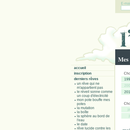
E-mail
Mes 
accueil
inscription
Choi
derniers rêves
19
un rêve qui ne
20
m'appartient pas
le réveil sonne comme
20
un coup d'électricité
mon pote bouffe mes
Choi
potes
la mutation
j
la boîte
la sphère au bord de
l'eau
le date
rêve lucide contre les
mai