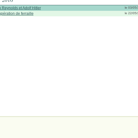
 Reynolds et Adolf Hitler
le 03/05
pération de ferraille
le 22/05