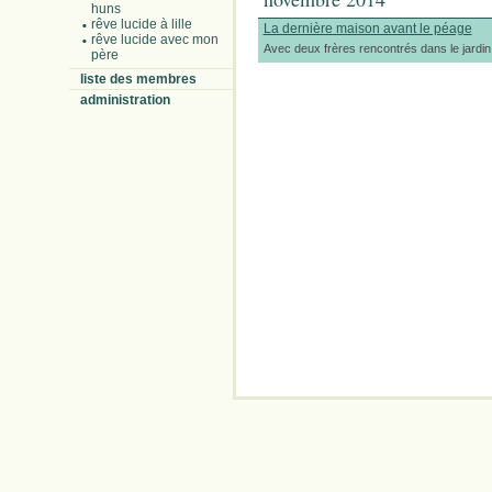
huns
rêve lucide à lille
La dernière maison avant le péage
rêve lucide avec mon
Avec deux frères rencontrés dans le jardin
père
liste des membres
administration