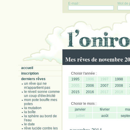
E-mail :
Mot de 
Mes rêves de novembre 2
accueil
inscription
Choisir l'année :
derniers rêves
1995
1996
1997
1998
un rêve qui ne
2005
2006
2007
2008
m'appartient pas
le réveil sonne comme
2015
2016
2017
2018
un coup d'électricité
mon pote bouffe mes
Choisir le mois :
potes
la mutation
janvier
février
ma
la boîte
juillet
août
septe
la sphère au bord de
l'eau
le date
rêve lucide contre les
novembre 2014