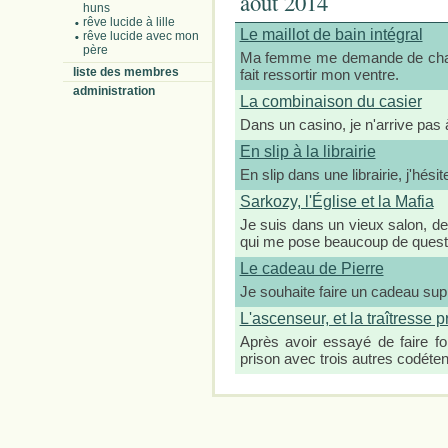
août 2014
huns
rêve lucide à lille
Le maillot de bain intégral
rêve lucide avec mon
père
Ma femme me demande de change
liste des membres
fait ressortir mon ventre.
administration
La combinaison du casier
Dans un casino, je n'arrive pas
En slip à la librairie
En slip dans une librairie, j'hés
Sarkozy, l'Église et la Mafia
Je suis dans un vieux salon, d
qui me pose beaucoup de questi
Le cadeau de Pierre
Je souhaite faire un cadeau supp
L'ascenseur, et la traîtresse 
Après avoir essayé de faire f
prison avec trois autres codéte