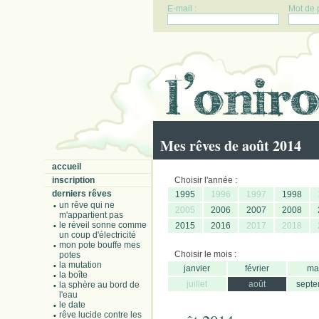
E-mail :
Mot de 
Mes rêves de août 2014
accueil
inscription
Choisir l'année :
derniers rêves
1995
1996
1997
1998
un rêve qui ne
2005
2006
2007
2008
m'appartient pas
le réveil sonne comme
2015
2016
2017
2018
un coup d'électricité
mon pote bouffe mes
Choisir le mois :
potes
la mutation
janvier
février
ma
la boîte
juillet
août
septe
la sphère au bord de
l'eau
le date
rêve lucide contre les