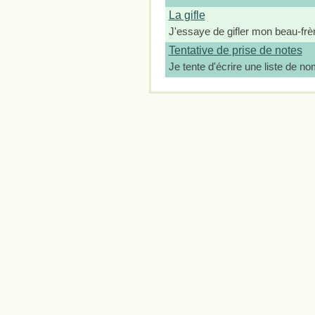
La gifle
J'essaye de gifler mon beau-frèr
Tentative de prise de notes
Je tente d'écrire une liste de no