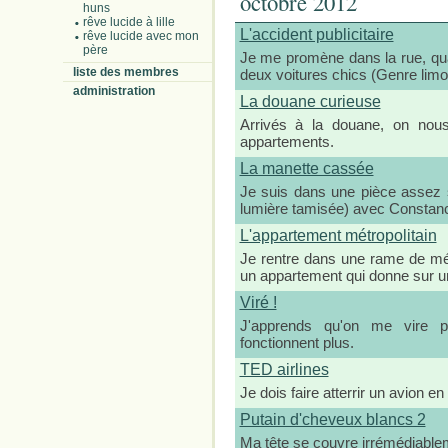
octobre 2012
huns
rêve lucide à lille
L'accident publicitaire
rêve lucide avec mon
père
Je me promène dans la rue, qua
liste des membres
deux voitures chics (Genre limou
administration
La douane curieuse
Arrivés à la douane, on nou
appartements.
La manette cassée
Je suis dans une pièce assez s
lumière tamisée) avec Constance
L'appartement métropolitain
Je rentre dans une rame de métr
un appartement qui donne sur un
Viré !
J'apprends qu'on me vire p
fonctionnent plus.
TED airlines
Je dois faire atterrir un avion en
Putain d'cheveux blancs 2
Ma tête se couvre irrémédiable