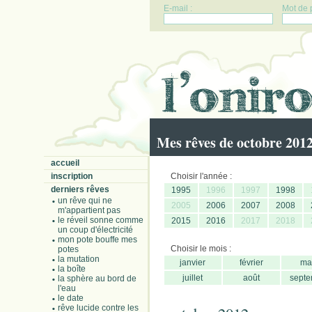
E-mail :
Mot de 
Mes rêves de octobre 201
accueil
inscription
Choisir l'année :
derniers rêves
1995
1996
1997
1998
un rêve qui ne
2005
2006
2007
2008
m'appartient pas
le réveil sonne comme
2015
2016
2017
2018
un coup d'électricité
mon pote bouffe mes
Choisir le mois :
potes
la mutation
janvier
février
ma
la boîte
juillet
août
septe
la sphère au bord de
l'eau
le date
rêve lucide contre les