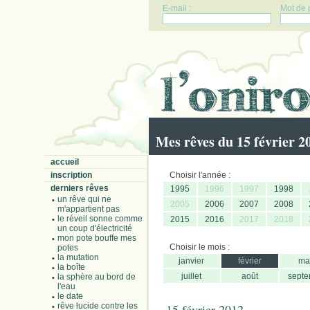
E-mail :
Mot de 
Mes rêves du 15 février 2
accueil
inscription
Choisir l'année :
derniers rêves
1995
1996
1997
1998
un rêve qui ne
2005
2006
2007
2008
m'appartient pas
le réveil sonne comme
2015
2016
2017
2018
un coup d'électricité
mon pote bouffe mes
Choisir le mois :
potes
la mutation
janvier
février
ma
la boîte
juillet
août
septe
la sphère au bord de
l'eau
le date
rêve lucide contre les
15 février 2012