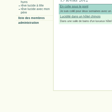
huns
rêve lucide à lille
En colle sous le pont
rêve lucide avec mon
Je suis collé pour deux semaines avec un
père
Lucidité dans un hôtel chinois
liste des membres
Dans une salle de bains d'un luxueux hôtel 
administration