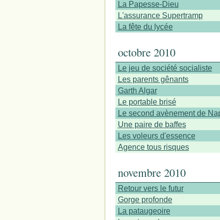
La Papesse-Dieu
L'assurance Supertramp
La fête du lycée
octobre 2010
Le jeu de société socialiste
Les parents gênants
Garth Algar
Le portable brisé
Le second avènement de Na
Une paire de baffes
Les voleurs d'essence
Agence tous risques
novembre 2010
Retour vers le futur
Gorge profonde
La pataugeoire