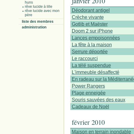
janvier 2010
huns
rêve lucide à lille
Déodorant antigel
rêve lucide avec mon
père
Crèche vivante
liste des membres
Gotlib et Maëster
administration
Doom 2 sur iPhone
Lances empoisonnées
La fête à la maison
Serrure déportée
Le raccourci
La télé suspendue
L'immeuble désaffecté
En radeau sur la Méditerrané
Power Rangers
Plage enneigée
Souris sauvées des eaux
Cadeaux de Noël
février 2010
Maison en terrain inondable