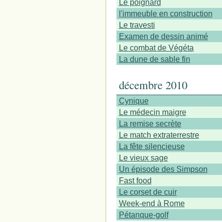
Le poignard
l'immeuble en construction
Le travesti
Examen de dessin animé
Le combat de Végéta
La dune de sable fin
décembre 2010
Cynique
Le médecin maigre
La remise secrète
Le match extraterrestre
La fête silencieuse
Le vieux sage
Un épisode des Simpson
Fast food
Le corset de cuir
Week-end à Rome
Pétanque-golf