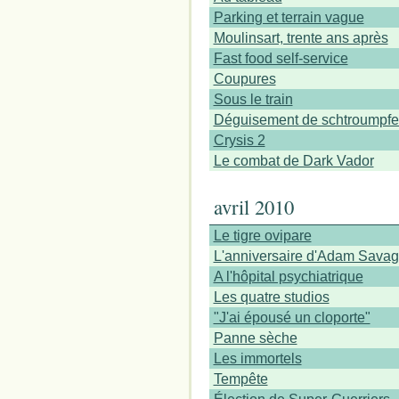
Parking et terrain vague
Moulinsart, trente ans après
Fast food self-service
Coupures
Sous le train
Déguisement de schtroumpfe
Crysis 2
Le combat de Dark Vador
avril 2010
Le tigre ovipare
L'anniversaire d'Adam Sava
A l'hôpital psychiatrique
Les quatre studios
"J'ai épousé un cloporte"
Panne sèche
Les immortels
Tempête