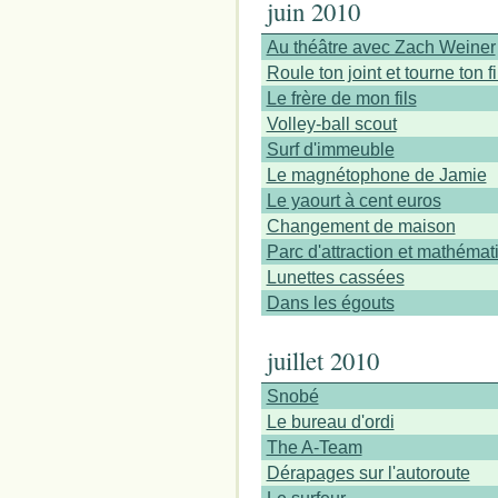
juin 2010
Au théâtre avec Zach Weiner
Roule ton joint et tourne ton f
Le frère de mon fils
Volley-ball scout
Surf d'immeuble
Le magnétophone de Jamie
Le yaourt à cent euros
Changement de maison
Parc d'attraction et mathémat
Lunettes cassées
Dans les égouts
juillet 2010
Snobé
Le bureau d'ordi
The A-Team
Dérapages sur l'autoroute