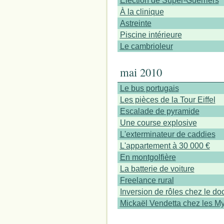
Élection de Super-Guerriers
À la clinique
Astreinte
Piscine intérieure
Le cambrioleur
mai 2010
Le bus portugais
Les pièces de la Tour Eiffel
Escalade de pyramide
Une course explosive
L'exterminateur de caddies
L'appartement à 30 000 €
En montgolfière
La batterie de voiture
Freelance rural
Inversion de rôles chez le do
Mickaël Vendetta chez les My