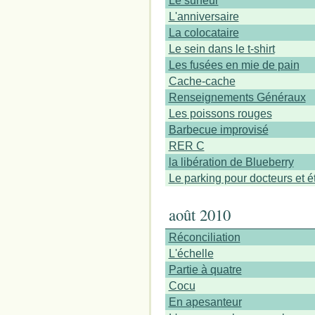
Le surfeur
L'anniversaire
La colocataire
Le sein dans le t-shirt
Les fusées en mie de pain
Cache-cache
Renseignements Généraux
Les poissons rouges
Barbecue improvisé
RER C
la libération de Blueberry
Le parking pour docteurs et é
août 2010
Réconciliation
L'échelle
Partie à quatre
Cocu
En apesanteur