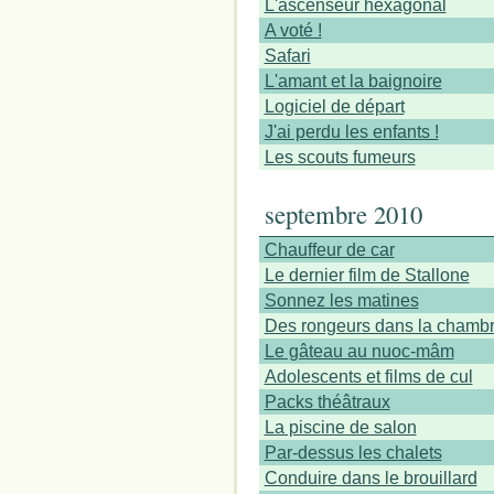
L'ascenseur hexagonal
A voté !
Safari
L'amant et la baignoire
Logiciel de départ
J'ai perdu les enfants !
Les scouts fumeurs
septembre 2010
Chauffeur de car
Le dernier film de Stallone
Sonnez les matines
Des rongeurs dans la chambr
Le gâteau au nuoc-mâm
Adolescents et films de cul
Packs théâtraux
La piscine de salon
Par-dessus les chalets
Conduire dans le brouillard