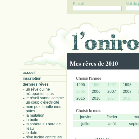
E-mail :
Mot de 
Mes rêves de 2010
accueil
inscription
Choisir l'année :
derniers rêves
1995
1996
1997
1998
un rêve qui ne
2005
2006
2007
2008
m'appartient pas
le réveil sonne comme
2015
2016
2017
2018
un coup d'électricité
mon pote bouffe mes
Choisir le mois :
potes
la mutation
janvier
février
ma
la boîte
juillet
août
septe
la sphère au bord de
l'eau
le date
rêve lucide contre les