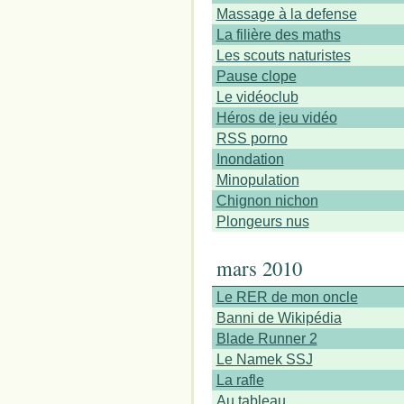
Massage à la defense
La filière des maths
Les scouts naturistes
Pause clope
Le vidéoclub
Héros de jeu vidéo
RSS porno
Inondation
Minopulation
Chignon nichon
Plongeurs nus
mars 2010
Le RER de mon oncle
Banni de Wikipédia
Blade Runner 2
Le Namek SSJ
La rafle
Au tableau