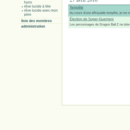
huns
rêve lucide à lille
Tempête
rêve lucide avec mon
Au cours d'une effroyable tempête, je me ré
père
Élection de Super-Guerriers
liste des membres
Les personnages de Dragon Ball Z ne doiv
administration