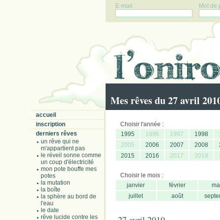
E-mail :
Mot de 
Mes rêves du 27 avril 201
accueil
inscription
Choisir l'année :
derniers rêves
1995
1996
1997
1998
un rêve qui ne
2005
2006
2007
2008
m'appartient pas
le réveil sonne comme
2015
2016
2017
2018
un coup d'électricité
mon pote bouffe mes
Choisir le mois :
potes
la mutation
janvier
février
ma
la boîte
juillet
août
septe
la sphère au bord de
l'eau
le date
rêve lucide contre les
27 avril 2010