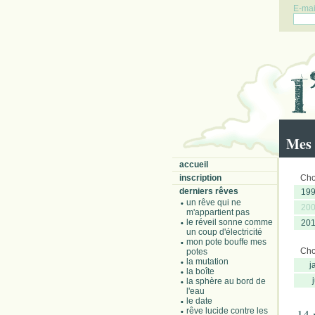
E-mail
Mes 
accueil
inscription
Choi
derniers rêves
19
un rêve qui ne
20
m'appartient pas
le réveil sonne comme
20
un coup d'électricité
mon pote bouffe mes
Choi
potes
la mutation
j
la boîte
la sphère au bord de
l'eau
le date
rêve lucide contre les
14 