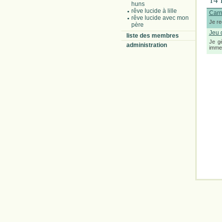
huns
rêve lucide à lille
Carn
rêve lucide avec mon
Je re
père
Jeu 
liste des membres
Je gè
administration
immen