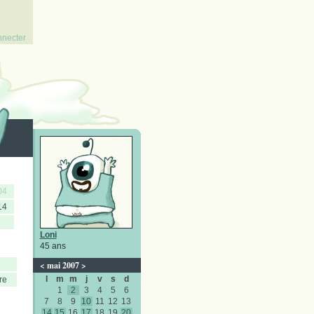
nnecter
04
14
Loni
45 ans
<
mai 2007
>
l
m
m
j
v
s
d
re
1
2
3
4
5
6
7
8
9
10
11
12
13
14
15
16
17
18
19
20