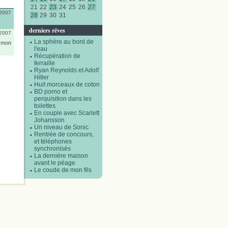
21
22
23
24
25
26
27
/2007
28
29
30
31
derniers rêves
/2007
La sphère au bord de
i mon
l'eau
Récupération de
ferraille
Ryan Reynolds et Adolf
Hitler
Huit morceaux de coton
BD porno et
perquisition dans les
toilettes
En couple avec Scarlett
Johansson
Un niveau de Sonic
Rentrée de concours,
et téléphones
synchronisés
La dernière maison
avant le péage
Le coude de mon fils