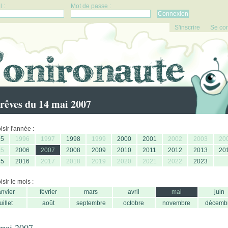
 :
Mot de passe :
S'inscrire
Se co
rêves du 14 mai 2007
sir l'année :
95
1996
1997
1998
1999
2000
2001
2002
2003
20
05
2006
2007
2008
2009
2010
2011
2012
2013
20
15
2016
2017
2018
2019
2020
2021
2022
2023
sir le mois :
anvier
février
mars
avril
mai
juin
juillet
août
septembre
octobre
novembre
décemb
mai 2007