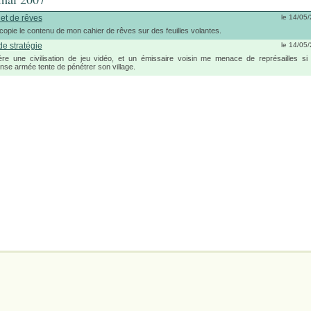
et de rêves
le 14/05
copie le contenu de mon cahier de rêves sur des feuilles volantes.
de stratégie
le 14/05
re une civilisation de jeu vidéo, et un émissaire voisin me menace de représailles s
se armée tente de pénétrer son village.