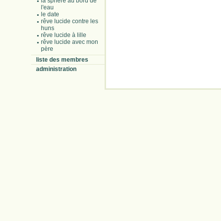
la sphère au bord de
l'eau
le date
rêve lucide contre les
huns
rêve lucide à lille
rêve lucide avec mon
père
liste des membres
administration