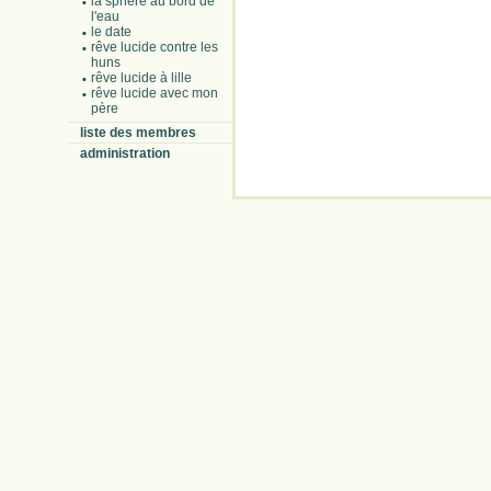
la sphère au bord de
l'eau
le date
rêve lucide contre les
huns
rêve lucide à lille
rêve lucide avec mon
père
liste des membres
administration