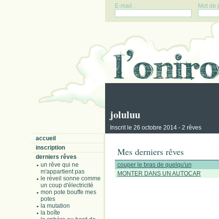
E-mail :
Mot de 
joluluu
Inscrit le 26 octobre 2014 - 2 rêves
accueil
inscription
Mes derniers rêves
derniers rêves
un rêve qui ne
couper le bras de quelqu'un
m'appartient pas
MONTER DANS UN AUTOCAR
le réveil sonne comme
un coup d'électricité
mon pote bouffe mes
potes
la mutation
la boîte