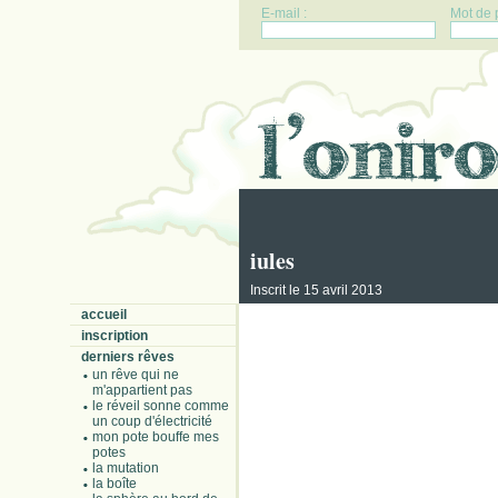
E-mail :
Mot de 
iules
Inscrit le 15 avril 2013
accueil
inscription
derniers rêves
un rêve qui ne
m'appartient pas
le réveil sonne comme
un coup d'électricité
mon pote bouffe mes
potes
la mutation
la boîte