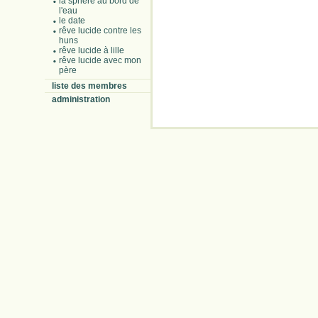
la sphère au bord de
l'eau
le date
rêve lucide contre les
huns
rêve lucide à lille
rêve lucide avec mon
père
liste des membres
administration