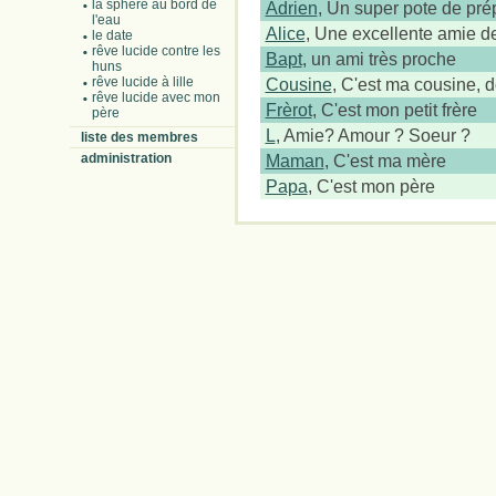
la sphère au bord de
Adrien
, Un super pote de pré
l'eau
Alice
, Une excellente amie d
le date
rêve lucide contre les
Bapt
, un ami très proche
huns
rêve lucide à lille
Cousine
, C'est ma cousine, d
rêve lucide avec mon
Frèrot
, C'est mon petit frère
père
L
, Amie? Amour ? Soeur ?
liste des membres
administration
Maman
, C'est ma mère
Papa
, C'est mon père