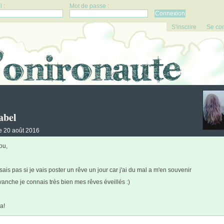
 :
Mot de passe :
S'inscrire
Se co
abel
 le 20 août 2016
ou,
sais pas si je vais poster un rêve un jour car j'ai du mal a m'en souvenir
vanche je connais très bien mes rêves éveillés :)
a!