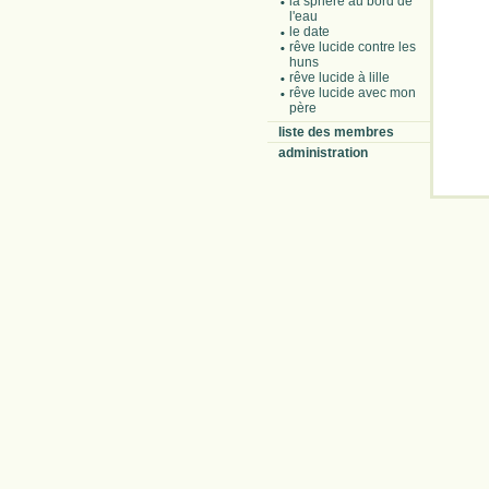
la sphère au bord de
l'eau
le date
rêve lucide contre les
huns
rêve lucide à lille
rêve lucide avec mon
père
liste des membres
administration