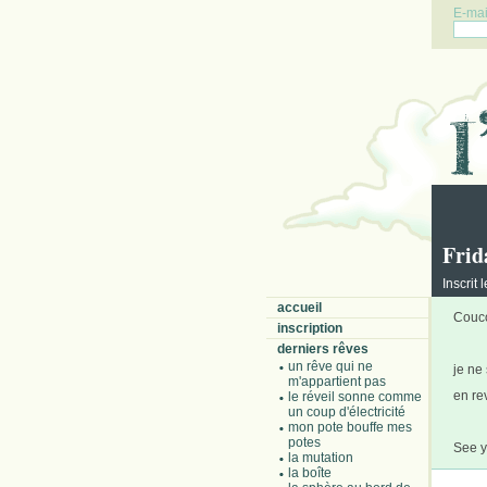
E-mail
Frid
Inscrit
accueil
Couc
inscription
derniers rêves
un rêve qui ne
je ne 
m'appartient pas
en re
le réveil sonne comme
un coup d'électricité
mon pote bouffe mes
potes
See y
la mutation
la boîte