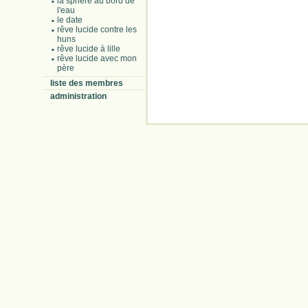
la sphère au bord de
l'eau
le date
rêve lucide contre les
huns
rêve lucide à lille
rêve lucide avec mon
père
liste des membres
administration