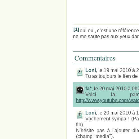
[1]
oui oui, c’est une référen
ne me saute pas aux yeux da
Commentaires
Loni
, le 19 mai 2010 à 
Tu as toujours le lien de
fa*
, le 20 mai 2010 à 0h
Voici la par
http://www.youtube.com/w
Loni
, le 20 mai 2010 à 
Vachement sympa ! (Par 
fin)
N'hésite pas à l'ajouter di
(champ "media").