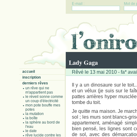
E-mail :
Mot de 
Lady Gaga
Rêvé le 13 mai 2010 - fa* avai
accueil
inscription
derniers rêves
Il y a un dinosaure sur le toit.
un rêve qui ne
et un vélux (je suis sur le faî
m'appartient pas
pattes arrières hyper musclées.
le réveil sonne comme
un coup d'électricité
tombe du toit.
mon pote bouffe mes
potes
Je quitte ma maison. Je march
la mutation
sol ; les murs sont blancs-gri
la boîte
appartement, aménagé simple
la sphère au bord de
l'eau
bien pensé, les lignes sont c
le date
de sol, avec des démarcatio
rêve lucide contre les