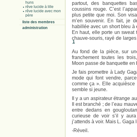
huns
partout, des banquettes ba
rêve lucide à lille
coussins rouge. C’est l’appar
rêve lucide avec mon
plus petite que moi. Son visag
père
m’en souvenir. En fait, je 
liste des membres
habillée avec un short bleu 
administration
En haut, elle porte un sweat
chauve-souris, rayé de larges
1
Au fond de la pièce, sur un
franchement toutes les troi
Moon passe de banquette en b
Je fais promettre à Lady Gag
mode qui font vendre, parc
comme ça ». Elle acquièsce ; 
semble si jeune.
Il y a un aspirateur étrange au
Il est branché ; de l’eau mauve
entre dedans en gougloutan
curieuse de voir s’il y aura
j’attends à voir. Mais L. Gaga 
-Réveil.