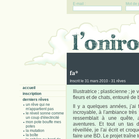
E-mail :
Mot de 
fa*
Inscrit le 31 mars 2010 - 31 rêves
accueil
Illustratrice ; plasticienne ; j
inscription
fleurs et de chats, entouré de 
derniers rêves
un rêve qui ne
Il y a quelques années, j'ai
m'appartient pas
incroyable, à l'ambiance très f
le réveil sonne comme
ressemblait à une quête, a
un coup d'électricité
mon pote bouffe mes
aventures. Et tout un tas 
potes
réveillée, je l'ai écrit et cro
la mutation
la boîte
faire une BD. Le projet traîne 