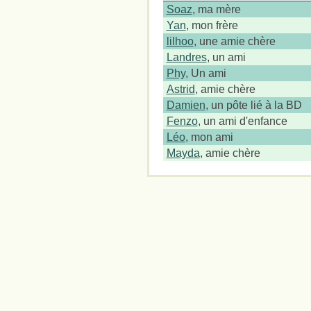
Soaz
, ma mère
Yan
, mon frère
lilhoo
, une amie chère
Landres
, un ami
Phy
, Un ami
Astrid
, amie chère
Damien
, un pôte lié à la BD
Fenzo
, un ami d'enfance
Léo
, mon ami
Mayda
, amie chère