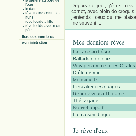
la sphère au bord de
l'eau
Depuis ce jour, j'écris mes
le date
carnet, avec plein de croquis
rêve lucide contre les
j'entends : ceux qui me plais
huns
rêve lucide à lille
me souvenir...
rêve lucide avec mon
père
liste des membres
Mes derniers rêves
administration
La carte au trésor
Ballade nordique
Voyages en mer (Les Girafes 
Drôle de nuit
Monsieur P.
L'escalier des nuages
Rendez-vous et librairie
Thé tzigane
Nouvel appart'
La maison dingue
Je rêve d'eux