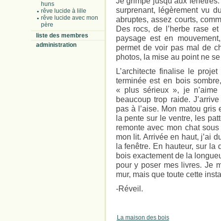
Je grimpe jusqu’aux fenêtres.
huns
surprenant, légèrement vu d
rêve lucide à lille
rêve lucide avec mon
abruptes, assez courts, com
père
Des rocs, de l’herbe rase e
liste des membres
paysage est en mouvement, 
administration
permet de voir pas mal de ch
photos, la mise au point ne se
L’architecte finalise le proje
terminée est en bois sombre, 
« plus sérieux », je n’aime
beaucoup trop raide. J’arri
pas à l’aise. Mon matou gris 
la pente sur le ventre, les pa
remonte avec mon chat sous le
mon lit. Arrivée en haut, j’ai
la fenêtre. En hauteur, sur la
bois exactement de la longueu
pour y poser mes livres. Je m
mur, mais que toute cette insta
-Réveil.
La maison des bois