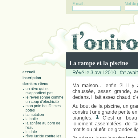
E-mail :
Mot de 
La rampe et la piscine
Rêvé le 3 avril 2010 - fa* avai
accueil
inscription
derniers rêves
Ma maison… enfin ?! Il y a
un rêve qui ne
chaussée, assez grande, 
m'appartient pas
dedans. Il fait assez chaud, c’
le réveil sonne comme
un coup d'électricité
Au bout de la piscine, un gra
mon pote bouffe mes
potes
construit une grande pente en 
la mutation
1
triangles.
C’est un beau t
la boîte
joliement assemblées, de fa
la sphère au bord de
l'eau
motifs ou plutôt, de grandes li
le date
rêve lucide contre les