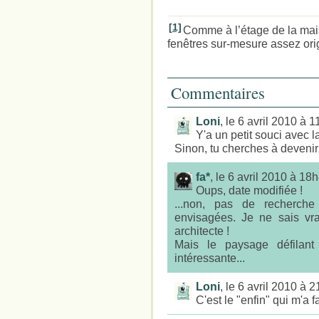
[1]
Comme à l’étage de la mai
fenêtres sur-mesure assez ori
Commentaires
Loni
, le 6 avril 2010 à 
Y'a un petit souci avec 
Sinon, tu cherches à devenir 
fa*
, le 6 avril 2010 à 18
Oups, date modifiée !
...non, pas de recherche
envisagées. Je ne sais vra
architecte !
Mais le paysage défilant
intéressante...
Loni
, le 6 avril 2010 à 
C'est le "enfin" qui m'a f