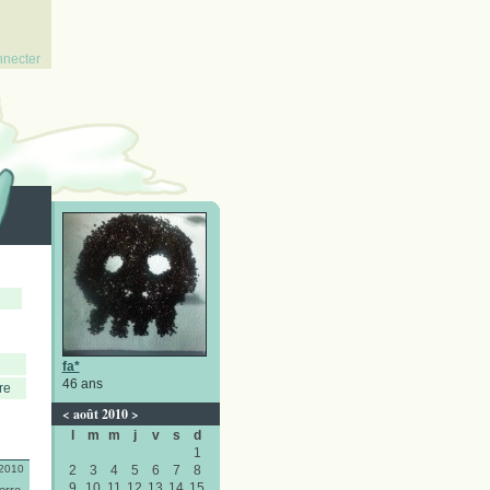
nnecter
fa*
46 ans
re
<
août 2010
>
l
m
m
j
v
s
d
1
/2010
2
3
4
5
6
7
8
9
10
11
12
13
14
15