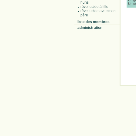
Un gr
huns
Un es
rêve lucide à lille
rêve lucide avec mon
père
liste des membres
administration