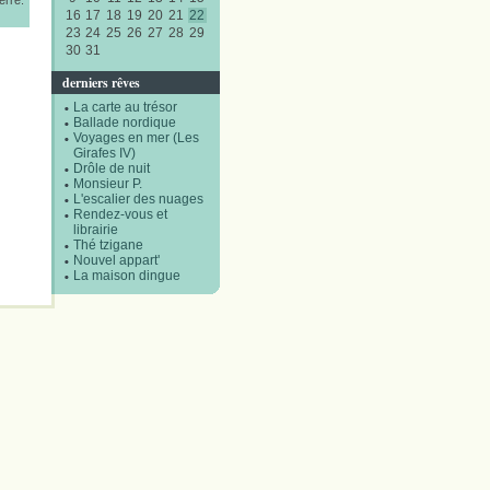
erre.
16
17
18
19
20
21
22
23
24
25
26
27
28
29
30
31
derniers rêves
La carte au trésor
Ballade nordique
Voyages en mer (Les
Girafes IV)
Drôle de nuit
Monsieur P.
L'escalier des nuages
Rendez-vous et
librairie
Thé tzigane
Nouvel appart'
La maison dingue