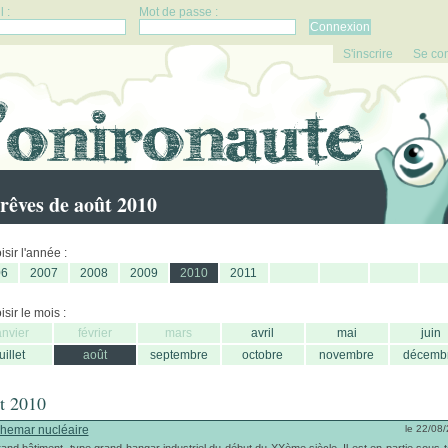
 :
Mot de passe :
S'inscrire
Se co
rêves de août 2010
sir l'année :
06
2007
2008
2009
2010
2011
sir le mois :
anvier
février
mars
avril
mai
juin
juillet
août
septembre
octobre
novembre
décemb
t 2010
hemar nucléaire
le 22/08