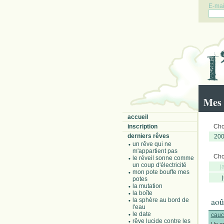
E-mail
Mes 
accueil
inscription
Choi
derniers rêves
20
un rêve qui ne
m'appartient pas
Choi
le réveil sonne comme
un coup d'électricité
j
mon pote bouffe mes
potes
la mutation
la boîte
aoû
la sphère au bord de
l'eau
le date
cauc
rêve lucide contre les