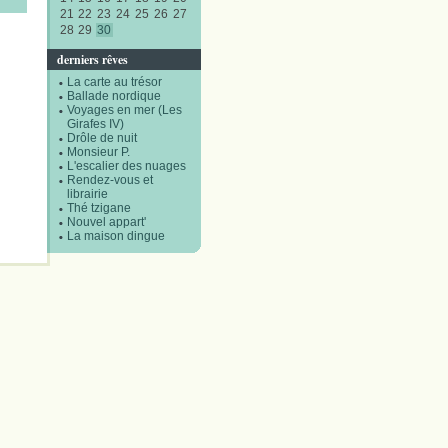
21
22
23
24
25
26
27
28
29
30
derniers rêves
La carte au trésor
Ballade nordique
Voyages en mer (Les
Girafes IV)
Drôle de nuit
Monsieur P.
L'escalier des nuages
Rendez-vous et
librairie
Thé tzigane
Nouvel appart'
La maison dingue