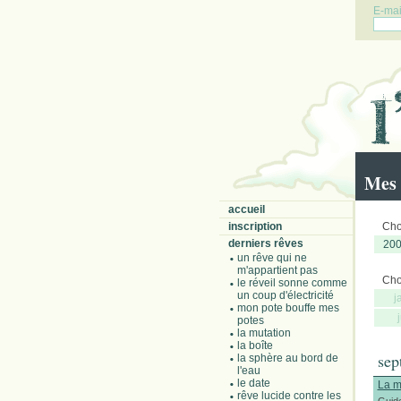
E-mail
Mes 
accueil
inscription
Choi
derniers rêves
20
un rêve qui ne
m'appartient pas
Choi
le réveil sonne comme
un coup d'électricité
j
mon pote bouffe mes
potes
la mutation
la boîte
sep
la sphère au bord de
l'eau
le date
La m
rêve lucide contre les