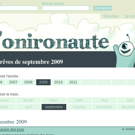
 :
Mot de passe :
S'inscrire
Se co
rêves de septembre 2009
sir l'année :
06
2007
2008
2009
2010
2011
sir le mois :
anvier
février
mars
avril
mai
juin
juillet
août
septembre
octobre
novembre
décemb
tembre 2009
aison des bois
le 30/09