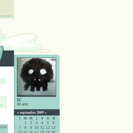
nnecter
fa*
46 ans
re
<
septembre 2009
>
l
m
m
j
v
s
d
1
2
3
4
5
6
/2009
7
8
9
10
11
12
13
14
15
16
17
18
19
20