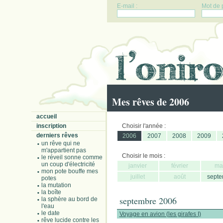
E-mail :
Mot de 
Mes rêves de 2006
accueil
inscription
Choisir l'année :
derniers rêves
2006
2007
2008
2009
un rêve qui ne
m'appartient pas
Choisir le mois :
le réveil sonne comme
un coup d'électricité
janvier
février
ma
mon pote bouffe mes
juillet
août
septe
potes
la mutation
la boîte
septembre 2006
la sphère au bord de
l'eau
le date
Voyage en avion (les girafes I)
rêve lucide contre les