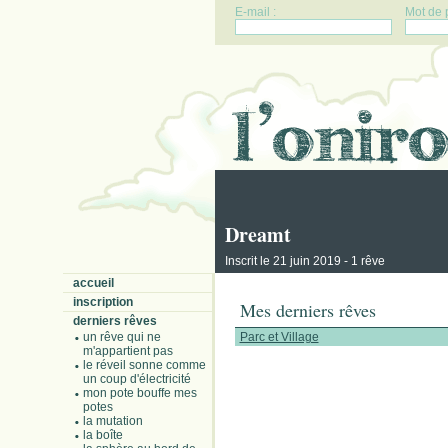
E-mail :
Mot de 
Dreamt
Inscrit le 21 juin 2019 - 1 rêve
accueil
inscription
Mes derniers rêves
derniers rêves
un rêve qui ne
Parc et Village
m'appartient pas
le réveil sonne comme
un coup d'électricité
mon pote bouffe mes
potes
la mutation
la boîte