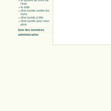
la sphère au bord de
l'eau
le date
rêve lucide contre les
huns
rêve lucide à lille
rêve lucide avec mon
père
liste des membres
administration