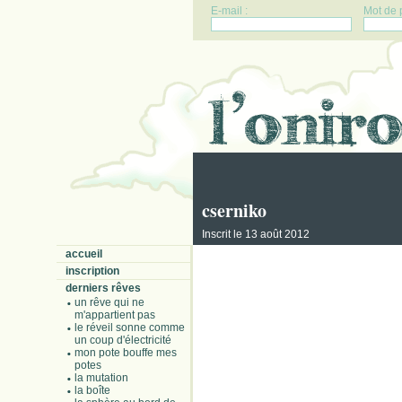
E-mail :
Mot de 
cserniko
Inscrit le 13 août 2012
accueil
inscription
derniers rêves
un rêve qui ne
m'appartient pas
le réveil sonne comme
un coup d'électricité
mon pote bouffe mes
potes
la mutation
la boîte