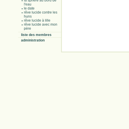
la sphère au bord de
l'eau
le date
rêve lucide contre les
huns
rêve lucide à lille
rêve lucide avec mon
père
liste des membres
administration