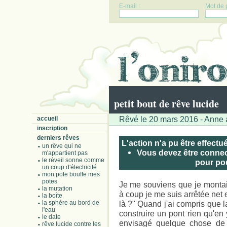
E-mail :
Mot de 
petit bout de rêve lucide
Rêvé le 20 mars 2016 - Anne 
accueil
inscription
derniers rêves
L'action n'a pu être effectu
un rêve qui ne
Vous devez être connect
m'appartient pas
le réveil sonne comme
Inscrivez-vous
pour pouv
un coup d'électricité
mon pote bouffe mes
potes
Je me souviens que je montai
la mutation
à coup je me suis arrêtée net e
la boîte
la sphère au bord de
là ?" Quand j'ai compris que l
l'eau
construire un pont rien qu'en 
le date
envisagé quelque chose de p
rêve lucide contre les