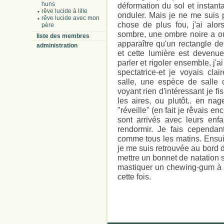
huns
déformation du sol et instan
rêve lucide à lille
onduler. Mais je ne me suis 
rêve lucide avec mon
chose de plus fou, j'ai alor
père
sombre, une ombre noire a ouv
liste des membres
apparaître qu'un rectangle d
administration
et cette lumière est devenu
parler et rigoler ensemble, j'a
spectatrice-et je voyais cla
salle, une espèce de salle d
voyant rien d'intéressant je fi
les aires, ou plutôt.. en na
"réveille" (en fait je rêvais 
sont arrivés avec leurs enf
rendormir. Je fais cependan
comme tous les matins. Ensuit
je me suis retrouvée au bord 
mettre un bonnet de natation su
mastiquer un chewing-gum à la
cette fois.