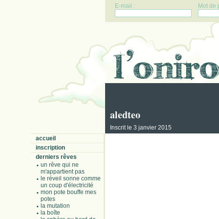
E-mail :
Mot de 
aledteo
Inscrit le 3 janvier 2015
accueil
inscription
derniers rêves
un rêve qui ne
m'appartient pas
le réveil sonne comme
un coup d'électricité
mon pote bouffe mes
potes
la mutation
la boîte