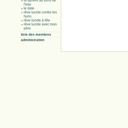
la sphère au bord de
l'eau
le date
rêve lucide contre les
huns
rêve lucide à lille
rêve lucide avec mon
père
liste des membres
administration