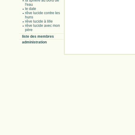
la sphère au bord de
l'eau
le date
rêve lucide contre les
huns
rêve lucide à lille
rêve lucide avec mon
père
liste des membres
administration