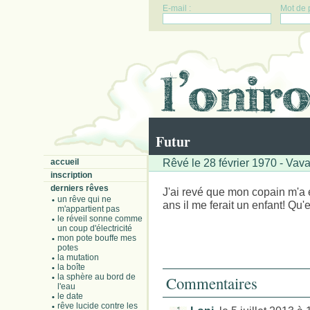
E-mail :
Mot de 
Futur
Rêvé le 28 février 1970 - Vava
accueil
inscription
derniers rêves
J'ai revé que mon copain m'a 
un rêve qui ne
ans il me ferait un enfant! Qu'
m'appartient pas
le réveil sonne comme
un coup d'électricité
mon pote bouffe mes
potes
la mutation
la boîte
la sphère au bord de
Commentaires
l'eau
le date
rêve lucide contre les