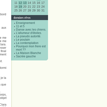
11
12
13
14
15
16
17
18
19
20
21
22
23
24
25
26
27
28
29
30
31
ebord
derniers rêves
Enseignement
11 et 5
l aux
Danse avec les chiens.
L'allumeur d'étoiles.
La pseudo autorité.
de me
Le poulain
je me
La contemplation
lara.
Pourquoi mon frere est
esser
mort ??
final
La Maison Blanche
oment
Sacrée gauche
t.
dormi
je la
is que
.
corps,
objet
Clara