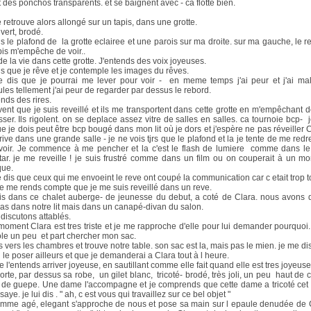
t des ponchos transparents. et se baignent avec - ca flotte bien.
 retrouve alors allongé sur un tapis, dans une grotte.
vert, brodé.
is le plafond de la grotte eclairee et une parois sur ma droite. sur ma gauche, le r
pis m'empêche de voir..
 de la vie dans cette grotte. J'entends des voix joyeuses.
is que je rêve et je contemple les images du rêves.
 dis que je pourrai me lever pour voir - en meme temps j'ai peur et j'ai ma
ules tellement j'ai peur de regarder par dessus le rebord.
nds des rires.
avent que je suis reveillé et ils me transportent dans cette grotte en m'empêchant 
sser. Ils rigolent. on se deplace assez vitre de salles en salles. ca tournoie bcp- 
ue je dois peut être bcp bougé dans mon lit où je dors et j'espère ne pas réveiller C
rive dans une grande salle - je ne vois tjrs que le plafond et la je tente de me redr
voir. Je commence à me pencher et la c'est le flash de lumiere comme dans le 
tar. je me reveille ! je suis frustré comme dans un film ou on couperait à un m
que.
 dis que ceux qui me envoeint le reve ont coupé la communication car c etait trop to
je me rends compte que je me suis reveillé dans un reve.
is dans ce chalet auberge- de jeunesse du debut, a coté de Clara. nous avons 
as dans notre lit mais dans un canapé-divan du salon.
discutons attablés.
moment Clara est tres triste et je me rapproche d'elle pour lui demander pourquoi. 
le un peu et part chercher mon sac.
is vers les chambres et trouve notre table. son sac est la, mais pas le mien. je me d
u le poser ailleurs et que je demanderai a Clara tout à l heure.
e l'entends arriver joyeuse, en sautillant comme elle fait quand elle est tres joyeuse
porte, par dessus sa robe, un gilet blanc, tricoté- brodé, très joli, un peu haut de 
e de guepe. Une dame l'accompagne et je comprends que cette dame a tricoté cet 
ssaye. je lui dis . " ah, c est vous qui travaillez sur ce bel objet "
mme agé, elegant s'approche de nous et pose sa main sur l epaule denudée de 