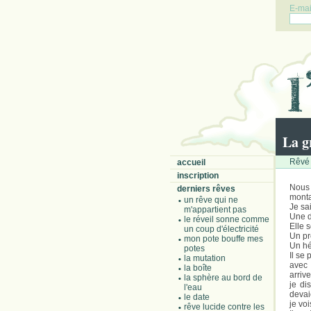
E-mail
La g
Rêvé 
accueil
inscription
Nous
derniers rêves
monta
un rêve qui ne
Je sa
m'appartient pas
Une d
le réveil sonne comme
Elle 
un coup d'électricité
Un pr
mon pote bouffe mes
Un hé
potes
Il se 
la mutation
avec 
la boîte
arriv
la sphère au bord de
je di
l'eau
devai
le date
je voi
rêve lucide contre les