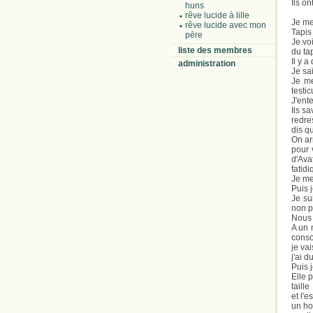
Ils on
huns
rêve lucide à lille
Je me
rêve lucide avec mon
Tapis 
père
Je vo
liste des membres
du ta
Il y a
administration
Je sa
Je me
testic
J'ente
Ils s
redre
dis q
On ar
pour 
d'Ava
fatidi
Je me
Puis 
Je su
non p
Nous 
A un 
conso
je va
j'ai d
Puis j
Elle 
taill
et l'e
un ho