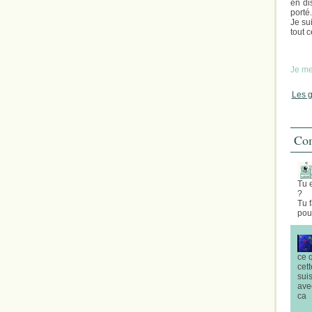
en di
porté.
Je sui
tout c
Je me 
Les g
Com
Tu e
?
Tu 
pou
ce 
cet
sui
ave
ca