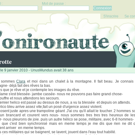
 :
Mot de passe :
S'inscrire
Se co
rotte
le 9 janvier 2010 - UnusMundus avait 38 ans
 sommes
Clara
et moi dans un chalet à la montagne. Il fait beau. Je connais 
gne- déjà fait des rêves la bas.
is que je rêve et je contemple les images du rêve.
ame s'est blessée- jambe cassée- nous ne pouvons pas faire grand chose-
souffre et nous attendons les secours.
emier helico est passé au dessus de nous, a vu la blessée et depuis on attends.
lico bleu arrive assez vite,fait un posé d'urgence assez violent.
posent juste apres une trampoline géant .J'ai cru qu'il allait le toucher. 2 hommes s
un brancard et courent vers nous- nous sommes tres tres tres heureux de les
er- nous pleurons de joie. puis un autre hélico se pose, militaire, avec 6-8 hommes-
s que c'est bien synchronisé mais en meme temps je me dis que rien ne dit q
ent arriver en meme temps.
s ces militaires qui se baignent, se lavent, jouent dans l'eau tout habillé.