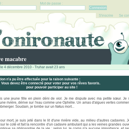
 :
Mot de passe :
S'inscrire
Se co
ve macabre
le 4 décembre 2010 - Truhar avait 23 ans
tion n'a pu être effectuée pour la raison suivante :
Vous devez être connecté pour voter pour vos rêves favoris.
Inscrivez-vous
pour pouvoir participer au site !
is une jeune fille en plein déni de viol. Je me dispute avec ma petite sœur. Je 
une rivière, dérive sur l'eau comme une Ophélie. Un amas d'algues vertes comme
bmerger. Soudain, je tombe sur un fœtus mort...
pour mort, je suis jeté dans le lit d'une rivière vide, au milieu d'autres cadavres. 
 sur le coté et fait la rencontre d'un cadavre ambulant qui a les veines grandes ouve
explique sa philosophie de la vie : selon lui, le corps n'a aucune importance, et pe