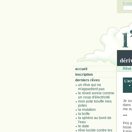
E-mail
déri
Rêvé 
accueil
inscription
derniers rêves
L'ac
un rêve qui ne
m'appartient pas
le réveil sonne comme
un coup d'électricité
Je su
mon pote bouffe mes
dans 
potes
me su
la mutation
la boîte
***
la sphère au bord de
l'eau
Pris 
le date
hisse
rêve lucide contre les
Il m'