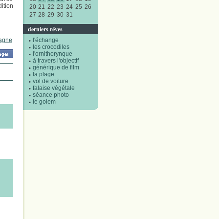
ition
20
21
22
23
24
25
26
27
28
29
30
31
derniers rêves
tagne
l'échange
les crocodiles
l'ornithorynque
à travers l'objectif
générique de film
la plage
vol de voiture
falaise végétale
séance photo
le golem