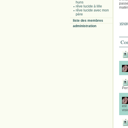
huns
passe
rêve lucide à lille
matéri
rêve lucide avec mon
père
liste des membres
voyag
administration
Com
Per
est
visi