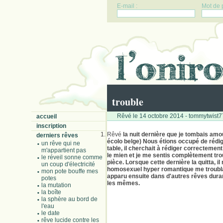
E-mail :
Mot de 
trouble
Rêvé le 14 octobre 2014 - tommytwist7
accueil
inscription
Rêvé
la nuit dernière que je tombais amo
derniers rêves
écolo belge) Nous étions occupé de rédig
un rêve qui ne
table, il cherchait à rédiger correctemen
m'appartient pas
le mien et je me sentis complètement tro
le réveil sonne comme
pièce. Lorsque cette dernière la quitta, 
un coup d'électricité
homosexuel hyper romantique me troubla a
mon pote bouffe mes
apparu ensuite dans d'autres rêves durant
potes
les mêmes.
la mutation
la boîte
la sphère au bord de
l'eau
le date
rêve lucide contre les