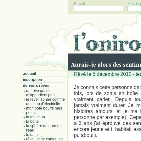
E-mail :
Mot de 
Aurais-je alors des sentim
Rêvé le 5 décembre 2012 - te
accueil
inscription
derniers rêves
Je connais cette personne dep
un rêve qui ne
fois, lors de sortis en boî
m'appartient pas
vraiment parler.. Depuis to
le réveil sonne comme
un coup d'électricité
jamais vraiment durer. Je m
mon pote bouffe mes
histoires amours, et je me 
potes
personne par exemple). Cepe
la mutation
la boîte
a 3 ans j'ai éprouvé des sen
la sphère au bord de
encore jeune et il habitait as
l'eau
pu aboutir.
le date
rêve lucide contre les