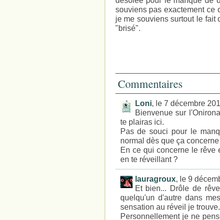
désolée pour le manque de dét
souviens pas exactement ce q
je me souviens surtout le fait d
"brisé".
Commentaires
Loni
, le 7 décembre 20
Bienvenue sur l'Onirona
te plairas ici.
Pas de souci pour le manqu
normal dès que ça concerne l
En ce qui concerne le rêve 
en te réveillant ?
lauragroux
, le 9 décem
Et bien... Drôle de rêv
quelqu'un d'autre dans mes 
sensation au réveil je trouve.
Personnellement je ne pense 