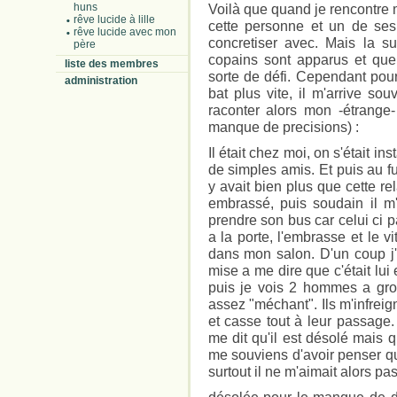
huns
Voilà que quand je rencontr
rêve lucide à lille
cette personne et un de ses
rêve lucide avec mon
concretiser avec. Mais la s
père
copains sont apparus et que 
liste des membres
sorte de défi. Cependant pour
administration
bat plus vite, il m'arrive so
raconter alors mon -étrange
manque de precisions) :
Il était chez moi, on s'était i
de simples amis. Et puis au f
y avait bien plus que cette re
embrassé, puis soudain il m'
prendre son bus car celui ci 
a la porte, l'embrasse et le v
dans mon salon. D'un coup j'
mise a me dire que c'était lui e
puis je vois 2 hommes a gros
assez "méchant". Ils m'infreign
et casse tout à leur passage. 
me dit qu'il est désolé mais 
me souviens d'avoir penser qu'
surtout il ne m'aimait alors pas.