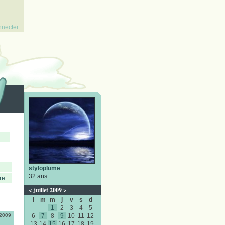
nnecter
styloplume
32 ans
re
<
juillet 2009
>
l
m
m
j
v
s
d
1
2
3
4
5
/2009
6
7
8
9
10
11
12
13
14
15
16
17
18
19