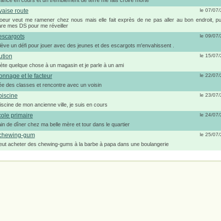
ance en cours et un tremblement de terre me fais croire morte
aise route
le 07/07
eur veut me ramener chez nous mais elle fait exprès de ne pas aller au bon endroit, pu
re mes DS pour me réveiller
escargots
le 09/07
lève un défi pour jouer avec des jeunes et des escargots m'envahissent .
ution
le 15/07
ète quelque chose à un magasin et je parle à un ami
onnage et le facteur
le 22/07
ée des classes et rencontre avec un voisin
piscine
le 23/07
piscine de mon ancienne ville, je suis en cours
cole primaire
le 24/07
ain de dîner chez ma belle mère et tour dans le quartier
chewing-gum
le 25/07
ut acheter des chewing-gums à la barbe à papa dans une boulangerie