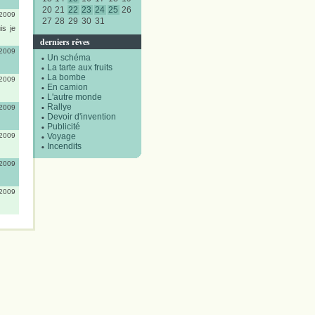
20
21
22
23
24
25
26
/2009
27
28
29
30
31
is je
derniers rêves
/2009
Un schéma
La tarte aux fruits
La bombe
/2009
En camion
L'autre monde
Rallye
/2009
Devoir d'invention
Publicité
/2009
Voyage
Incendits
/2009
/2009