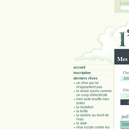
E-mail
Mes 
accueil
inscription
Choi
derniers rêves
20
un rêve qui ne
m'appartient pas
Choi
le réveil sonne comme
un coup d'électricité
j
mon pote bouffe mes
potes
la mutation
la boîte
jui
la sphère au bord de
l'eau
le date
Trem
rêve lucide contre les