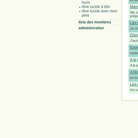
en av
huns
rêve lucide à lille
Mauv
rêve lucide avec mon
Ma so
père
prépa
liste des membres
Les 
administration
Je re
Disc
J'ach
Espi
rentr
A la 
A la 
A l'é
en tr
Les 
On ve