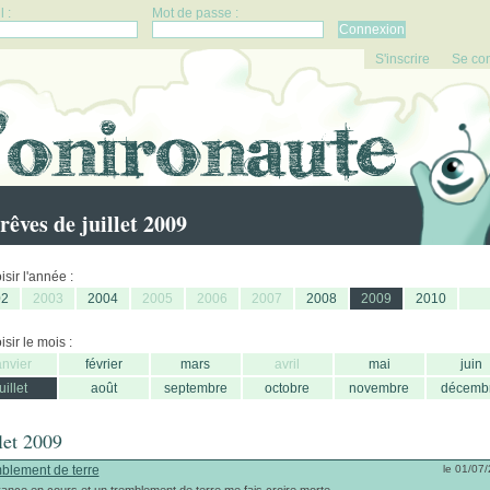
 :
Mot de passe :
S'inscrire
Se co
rêves de juillet 2009
sir l'année :
02
2003
2004
2005
2006
2007
2008
2009
2010
sir le mois :
anvier
février
mars
avril
mai
juin
juillet
août
septembre
octobre
novembre
décemb
llet 2009
blement de terre
le 01/07