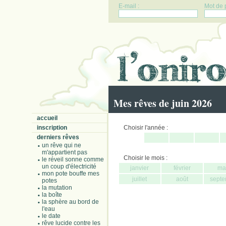
E-mail :
Mot de 
Mes rêves de juin 2026
accueil
inscription
Choisir l'année :
derniers rêves
un rêve qui ne
m'appartient pas
Choisir le mois :
le réveil sonne comme
un coup d'électricité
janvier
février
ma
mon pote bouffe mes
juillet
août
septe
potes
la mutation
la boîte
la sphère au bord de
l'eau
le date
rêve lucide contre les