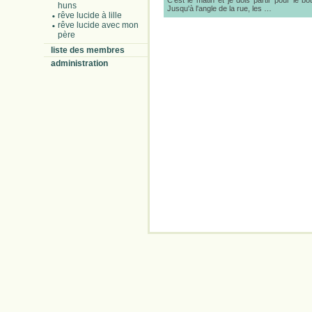
C'est le matin et je dois partir pour le bou
huns
Jusqu'à l'angle de la rue, les …
rêve lucide à lille
rêve lucide avec mon
père
liste des membres
administration