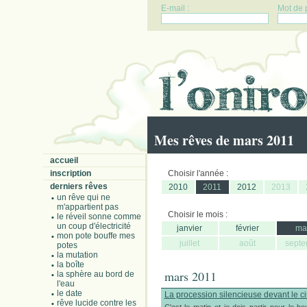
E-mail :
Mot de 
Mes rêves de mars 2011
accueil
inscription
Choisir l'année :
derniers rêves
2010
2011
2012
2013
un rêve qui ne
m'appartient pas
Choisir le mois :
le réveil sonne comme
un coup d'électricité
janvier
février
ma
mon pote bouffe mes
juillet
août
septe
potes
la mutation
la boîte
mars 2011
la sphère au bord de
l'eau
le date
La procession silencieuse devant le c
rêve lucide contre les