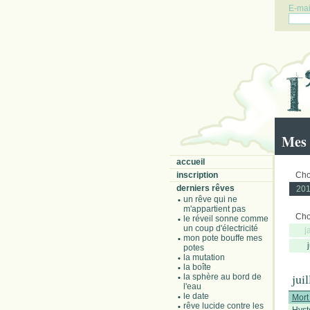
E-mail
Mes 
accueil
inscription
Choi
derniers rêves
20
un rêve qui ne
m'appartient pas
Choi
le réveil sonne comme
un coup d'électricité
j
mon pote bouffe mes
potes
la mutation
la boîte
jui
la sphère au bord de
l'eau
le date
Mort
rêve lucide contre les