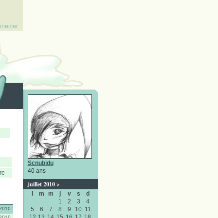
nnecter
Scnubidu
40 ans
re
juillet 2010
>
l
m
m
j
v
s
d
1
2
3
4
/2010
5
6
7
8
9
10
11
12
13
14
15
16
17
18
/2010