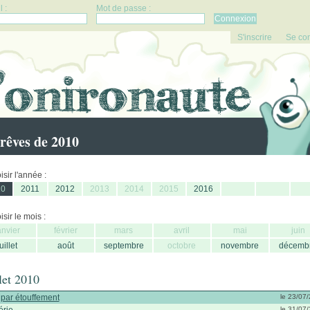
 :
Mot de passe :
S'inscrire
Se co
rêves de 2010
sir l'année :
10
2011
2012
2013
2014
2015
2016
sir le mois :
anvier
février
mars
avril
mai
juin
juillet
août
septembre
octobre
novembre
décemb
llet 2010
 par étouffement
le 23/07
le 31/07