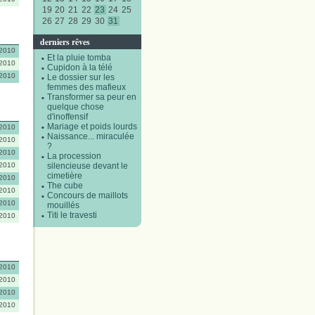
19
20
21
22
23
24
25
26
27
28
29
30
31
derniers rêves
/2010
Et la pluie tomba
/2010
Cupidon à la télé
/2010
Le dossier sur les
femmes des mafieux
Transformer sa peur en
quelque chose
d'inoffensif
Mariage et poids lourds
/2010
Naissance... miraculée
/2010
?
/2010
La procession
/2010
silencieuse devant le
cimetière
/2010
The cube
/2010
Concours de maillots
/2010
mouillés
Titi le travesti
/2010
/2010
/2010
/2010
/2010