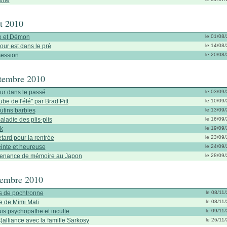
érie
t 2010
 et Démon
le 01/08
our est dans le pré
le 14/08
ession
le 20/08
tembre 2010
ur dans le passé
le 03/09
tube de l'été'' par Brad Pitt
le 10/09
lutins barbies
le 13/09
aladie des plis-plis
le 16/09
k
le 19/09
etard pour la rentrée
le 23/09
inte et heureuse
le 24/09
enance de mémoire au Japon
le 28/09
embre 2010
s de pochtronne
le 08/11
e de Mimi Mati
le 08/11
uis psychopathe et inculte
le 09/11
)alliance avec la famille Sarkosy
le 26/11