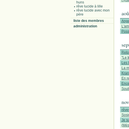
Hyst
huns
rêve lucide à lille
rêve lucide avec mon
aoû
père
liste des membres
Ange
administration
L'am
Poss
sep
Reto
''Le 
Les 
La m
Kran
En r
Ence
Sout
nov
rêve
Sosi
Je s
(Més