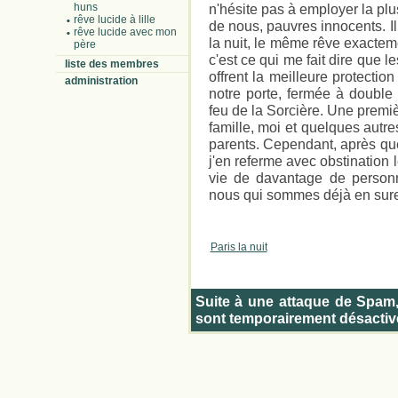
huns
n'hésite pas à employer la pl
rêve lucide à lille
de nous, pauvres innocents. I
rêve lucide avec mon
la nuit, le même rêve exacteme
père
c'est ce qui me fait dire que 
liste des membres
offrent la meilleure protecti
administration
notre porte, fermée à double 
feu de la Sorcière. Une premièr
famille, moi et quelques autres
parents. Cependant, après que
j'en referme avec obstination 
vie de davantage de personn
nous qui sommes déjà en sure
Paris la nuit
Suite à une attaque de Spam
sont temporairement désactiv