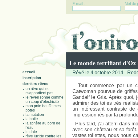
E-mail :
Mot de 
Le monde terrifiant d'Oz
Rêvé le 4 octobre 2014 - Redd
accueil
inscription
derniers rêves
Tout commence par un co
un rêve qui ne
Catwoman pourvue de griffes a
m'appartient pas
Gandalf le Gris. Après quoi,
le réveil sonne comme
un coup d'électricité
admirer des toiles très réalist
mon pote bouffe mes
un intéressant contraste de 
potes
impressionnés par la profonde
la mutation
la boîte
Plus tard, j'ai atterri dans 
la sphère au bord de
l'eau
avec son château et sa forêt
le date
vastes toilettes, nous nous 
rêve lucide contre les