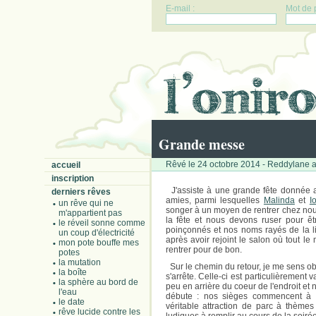
E-mail :
Mot de 
Grande messe
Rêvé le 24 octobre 2014 - Reddylane a
accueil
inscription
J'assiste à une grande fête donnée au
derniers rêves
amies, parmi lesquelles
Malinda
et
I
un rêve qui ne
songer à un moyen de rentrer chez nous,
m'appartient pas
la fête et nous devons ruser pour ê
le réveil sonne comme
poinçonnés et nos noms rayés de la li
un coup d'électricité
après avoir rejoint le salon où tout 
mon pote bouffe mes
rentrer pour de bon.
potes
la mutation
Sur le chemin du retour, je me sens ob
la boîte
s'arrête. Celle-ci est particulièrement
la sphère au bord de
peu en arrière du coeur de l'endroit et
l'eau
débute : nos sièges commencent à
le date
véritable attraction de parc à thèm
rêve lucide contre les