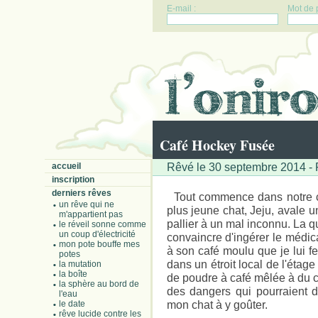
E-mail :
Mot de 
Café Hockey Fusée
Rêvé le 30 septembre 2014 - 
accueil
inscription
derniers rêves
Tout commence dans notre cu
un rêve qui ne
plus jeune chat, Jeju, avale 
m'appartient pas
pallier à un mal inconnu. La q
le réveil sonne comme
un coup d'électricité
convaincre d'ingérer le médica
mon pote bouffe mes
à son café moulu que je lui fer
potes
dans un étroit local de l'étag
la mutation
la boîte
de poudre à café mêlée à du c
la sphère au bord de
des dangers qui pourraient 
l'eau
mon chat à y goûter.
le date
rêve lucide contre les