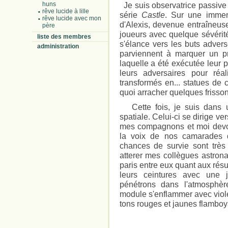
huns
Je suis observatrice passive 
rêve lucide à lille
série
Castle
. Sur une immen
rêve lucide avec mon
d'Alexis, devenue entraîneus
père
joueurs avec quelque sévérit
liste des membres
s'élance vers les buts adverse
administration
parviennent à marquer un pre
laquelle a été exécutée leur p
leurs adversaires pour réal
transformés en... statues de 
quoi arracher quelques frisson
Cette fois, je suis dans u
spatiale. Celui-ci se dirige ve
mes compagnons et moi devons
la voix de nos camarades
chances de survie sont très
atterer mes collègues astrona
paris entre eux quant aux résu
leurs ceintures avec une 
pénétrons dans l'atmosphère
module s'enflammer avec viol
tons rouges et jaunes flamboy