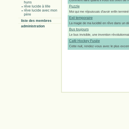
Comment faire quand il vous est offert de r
huns
rêve lucide à lille
Puzzle
rêve lucide avec mon
Moi qui me réjouissais d'avoir enfin terminé
père
Exil temporaire
liste des membres
La magie de ma lucidité en rêve dans un dé
administration
Bus toujours
Le bus invisible, une invention révolutionnai
Café Hockey Fusée
Cette nuit, rendez-vous avec le plus excent