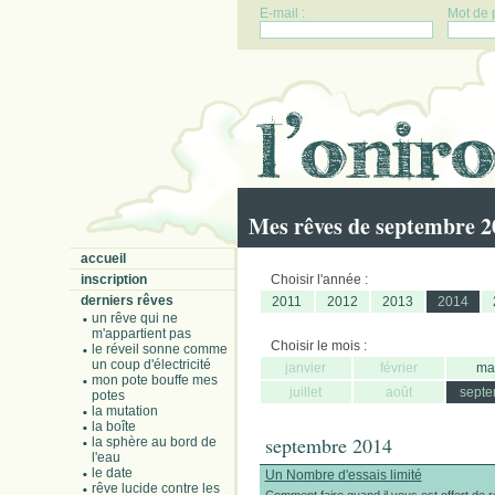
E-mail :
Mot de 
Mes rêves de septembre 2
accueil
inscription
Choisir l'année :
derniers rêves
2011
2012
2013
2014
un rêve qui ne
m'appartient pas
Choisir le mois :
le réveil sonne comme
un coup d'électricité
janvier
février
ma
mon pote bouffe mes
juillet
août
septe
potes
la mutation
la boîte
septembre 2014
la sphère au bord de
l'eau
le date
Un Nombre d'essais limité
rêve lucide contre les