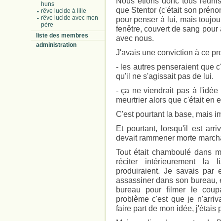
Nous étions donc tous réunis 
huns
que Stentor (c'était son prénom
rêve lucide à lille
rêve lucide avec mon
pour penser à lui, mais toujou
père
fenêtre, couvert de sang pour
liste des membres
avec nous.
administration
J'avais une conviction à ce pr
- les autres penseraient que c'é
qu'il ne s'agissait pas de lui.
- ça ne viendrait pas à l'idée 
meurtrier alors que c'était en ef
C'est pourtant la base, mais i
Et pourtant, lorsqu'il est arr
devait rammener morte marchai
Tout était chamboulé dans m
réciter intérieurement la
produiraient. Je savais par
assassiner dans son bureau, 
bureau pour filmer le coupa
problème c'est que je n'arriv
faire part de mon idée, j'étai