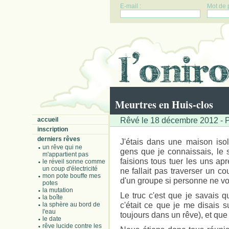
E-mail :
Mot de 
Meurtres en Huis-clos
Rêvé le 18 décembre 2012 - 
accueil
inscription
derniers rêves
J'étais dans une maison iso
un rêve qui ne
gens que je connaissais, le 
m'appartient pas
faisions tous tuer les uns aprè
le réveil sonne comme
un coup d'électricité
ne fallait pas traverser un cou
mon pote bouffe mes
d'un groupe si personne ne vo
potes
la mutation
Le truc c'est que je savais q
la boîte
c'était ce que je me disais s
la sphère au bord de
l'eau
toujours dans un rêve), et que j
le date
rêve lucide contre les