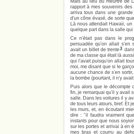
Mais au lieu du meurtre de D
rapport à mes souvenirs des 
arriva tous dans une grande p
d'un cône évasé, de sorte que
Là nous attendait Hawaii, un 
quelque part dans la salle qui 
Ce n'était pas dans le pro
persuadée qu'on allait s'en 
3
avait un billet de trente
dans
de ma classe qui était là aussi
qui l'avait puisqu'on allait tou
moi, me disant que si le garçon
aucune chance de s'en sortir,
la bombe (pourtant, il n'y avai
Puis alors que le décompte 
fin, je remarquai qu'il y avait
salle. Dans les voitures il y a
de tous leurs atours, bref. Et
les murs, et, en écoutant mie
dire : "il faudra vraiment qu
instants pour que nous soyion
sur les portes et arrivai à en 
mes bras et courru au deho