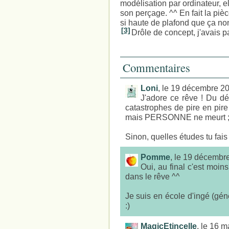
modélisation par ordinateur, el
son perçage. ^^ En fait la piè
si haute de plafond que ça no
[3]
Drôle de concept, j'avais pa
Commentaires
Loni
, le 19 décembre 2
J'adore ce rêve ! Du dé
catastrophes de pire en pir
mais PERSONNE ne meurt ;
Sinon, quelles études tu fais
Pomme
, le 19 décembr
Oui, au final c'est moins
dans le rêve ^^
Je suis en école d'ingé (gén
:)
MagicEtincelle
, le 16 