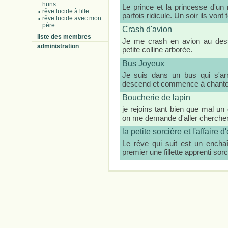
huns
Le prince et la princesse d'un 
rêve lucide à lille
parfois ridicule. Un soir ils vo
rêve lucide avec mon
père
Crash d'avion
liste des membres
Je me crash en avion au dess
administration
petite colline arborée.
Bus Joyeux
Je suis dans un bus qui s'ar
descend et commence à chante
Boucherie de lapin
je rejoins tant bien que mal u
on me demande d'aller cherche
la petite sorcière et l'affaire
Le rêve qui suit est un encha
premier une fillette apprenti so