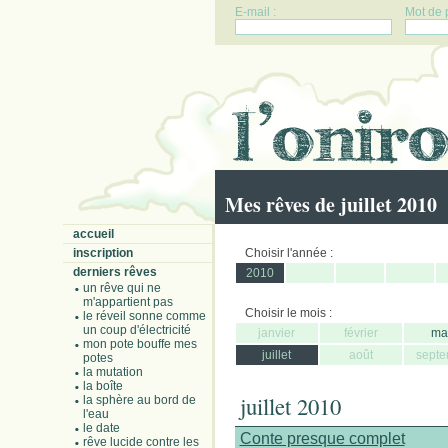
E-mail :
Mot de 
Mes rêves de juillet 2010
accueil
inscription
Choisir l'année :
derniers rêves
2010
un rêve qui ne
m'appartient pas
Choisir le mois :
le réveil sonne comme
un coup d'électricité
janvier
février
ma
mon pote bouffe mes
juillet
août
septe
potes
la mutation
la boîte
juillet 2010
la sphère au bord de
l'eau
le date
Conte presque complet
rêve lucide contre les