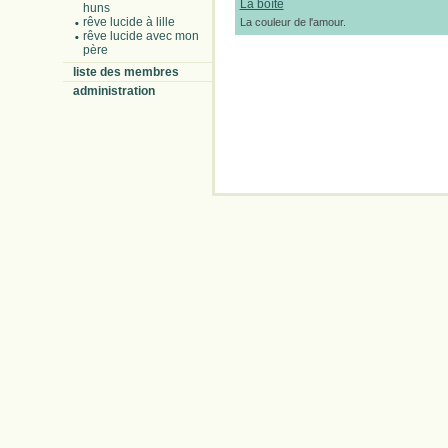
La boîte
huns
rêve lucide à lille
La couleur de l'amour.
rêve lucide avec mon
père
liste des membres
administration