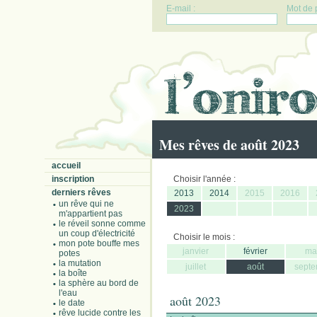
E-mail :
Mot de 
Mes rêves de août 2023
accueil
inscription
Choisir l'année :
derniers rêves
2013
2014
2015
2016
un rêve qui ne
2023
m'appartient pas
le réveil sonne comme
un coup d'électricité
Choisir le mois :
mon pote bouffe mes
janvier
février
ma
potes
la mutation
juillet
août
septe
la boîte
la sphère au bord de
l'eau
août 2023
le date
rêve lucide contre les