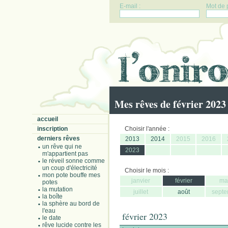
E-mail :
Mot de 
Mes rêves de février 2023
accueil
inscription
Choisir l'année :
derniers rêves
2013
2014
2015
2016
un rêve qui ne
2023
m'appartient pas
le réveil sonne comme
un coup d'électricité
Choisir le mois :
mon pote bouffe mes
janvier
février
ma
potes
la mutation
juillet
août
septe
la boîte
la sphère au bord de
l'eau
février 2023
le date
rêve lucide contre les