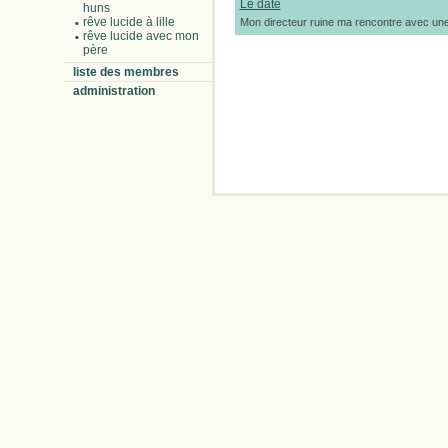
Le date
huns
rêve lucide à lille
Mon directeur ruine ma rencontre avec une 
rêve lucide avec mon
père
liste des membres
administration