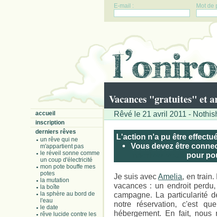
E-mail :
Mot de 
Vacances "gratuites" et 
Rêvé le 21 avril 2011 - Nothi
accueil
inscription
derniers rêves
L'action n'a pu être effectu
un rêve qui ne
Vous devez être connect
m'appartient pas
le réveil sonne comme
Inscrivez-vous
pour pouv
un coup d'électricité
mon pote bouffe mes
potes
Je suis avec
Amelia
, en train
la mutation
vacances : un endroit perdu, 
la boîte
la sphère au bord de
campagne. La particularité 
l'eau
notre réservation, c'est qu
le date
hébergement. En fait, nous n
rêve lucide contre les