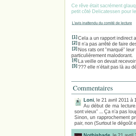
Ce rêve était sacrément glauqu
petit côté Delicatessen pour le
L'avis inattendu du comité de lecture
[1]
Cela a un rapport indirect
[2]
Il n'a pas arrêté de faire de
[3]
Nos rats ont "marqué" leur ter
particulièrement malodorant.
[4]
La veille on devait recevoi
[5]
??? elle n'était pas là au d
Commentaires
Loni
, le 21 avril 2011 à
Au début de ma lecture, 
sont vieux" ... Ça n'a pas lou
Sinon, un rapprochement pr
pair, non (Surtout le dégoût
Nothishade
, le 21 avri