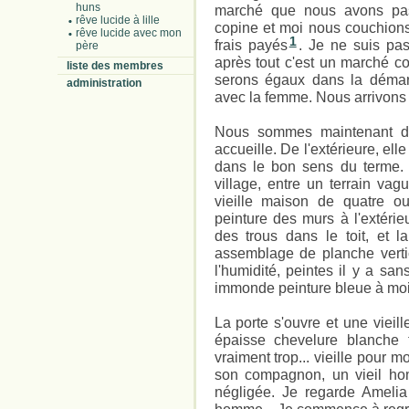
huns
marché que nous avons pas
rêve lucide à lille
copine et moi nous couchion
rêve lucide avec mon
1
frais payés
. Je ne suis pas
père
après tout c'est un marché 
liste des membres
serons égaux dans la démar
administration
avec la femme. Nous arrivons a
Nous sommes maintenant de
accueille. De l'extérieure, el
dans le bon sens du terme. E
village, entre un terrain vagu
vieille maison de quatre ou
peinture des murs à l'extérie
des trous dans le toit, et la
assemblage de planche vertic
l'humidité, peintes il y a s
immonde peinture bleue à moit
La porte s'ouvre et une vieil
épaisse chevelure blanche t
vraiment trop... vieille pour m
son compagnon, un vieil hom
négligée. Je regarde Amelia