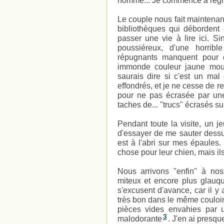
homme... Je commence à regret
Le couple nous fait maintenant
bibliothèques qui débordent d
passer une vie à lire ici. Si
poussiéreux, d'une horrible 
répugnants manquent pour dé
immonde couleur jaune mout
saurais dire si c'est un mal
effondrés, et je ne cesse de 
pour ne pas écrasée par une
taches de... "trucs" écrasés su
Pendant toute la visite, un j
d'essayer de me sauter dessu
est à l'abri sur mes épaules
chose pour leur chien, mais i
Nous arrivons "enfin" à nos
miteux et encore plus glauq
s'excusent d'avance, car il y
très bon dans le même couloir
pièces vides envahies par 
3
malodorante
. J'en ai presq