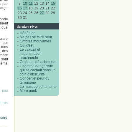
9
10
11
12
13
14
15
s par
harge
16
17
18
19
20
21
22
23
24
25
26
27
28
29
30
31
 monde
ement
derniers rêves
s que
Hébétude
Ne pas se faire peur.
ssaie
Ombres mouvantes
 leur
Qui c'est
s mes
Le yakuza et
, des
l’abomination
propre
arachnoïde
 sont
Colère et détachement
 même
L'homme dangereux
qui se cachait dans un
coin d'obscurité
Concert et peur du
terrorisme
Le masque et l´amante
i pas
Mère punk
 très
naire