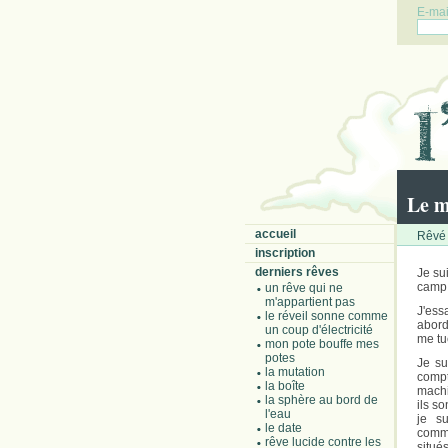
E-mail
Le m
accueil
Rêvé 
inscription
derniers rêves
Je su
camp 
un rêve qui ne
m'appartient pas
J'ess
le réveil sonne comme
abords
un coup d'électricité
me tu
mon pote bouffe mes
potes
Je su
la mutation
compt
la boîte
machi
la sphère au bord de
ils s
l'eau
je su
le date
comme
rêve lucide contre les
situé