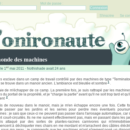
 :
Mot de passe :
S'inscrire
Se co
onde des machines
er
le 1
mai 2011 - Nothishade avait 24 ans
is esclave dans un camp de travail contrôlé par des machines de type "Terminator
1
se trouve dans un manoir ancien. L'ambiance est bleutée et sombre
.
aie de m'échapper de ce camp. La première fois, je suis rattrapé par les machine
 du portail de la propriété, et je "charge la partie" avant qu'il ne soit trop tard et qu'
2
ent
.
is de nouveau dans le manoir, mais je m'en échappe encore une fois. Cette foi
e passer par les jardins et les serres pour perdre mes éventuels poursui
nes : je sais que ceux-ci ne peuvent pas passer dans l'arrosage automatique, car 
ont court-circuités. Ils ne me suivent effectivement pas, mais en passant dans les ja
is attaqué par des sortes de plantes-racines carnivores qui m'immobilise
ncent à déchiqueter mes chairs en me mordant et m'arrachent des câbles éléctr
s sous ma peau : je comprends que les machines m'ont sûrement posé un disposit