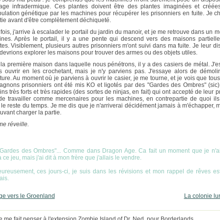
age infradermique. Ces plantes doivent être des plantes imaginées et créée
ulation génétique par les machines pour récupérer les prisonniers en fuite. Je c
rtie avant d'être complètement déchiqueté.
 fois, j'arrive à escalader le portail du jardin du manoir, et je me retrouve dans un
ines. Après le portail, il y a une pente qui descend vers des maisons partiell
ites. Visiblement, plusieurs autres prisonniers m'ont suivi dans ma fuite. Je leur di
devrions explorer les maisons pour trouver des armes ou des objets utiles.
la première maison dans laquelle nous pénétrons, il y a des casiers de métal. J'e
s ouvrir en les crochetant, mais je n'y parviens pas. J'essaye alors de démolir
ture. Au moment où je parviens à ouvrir le casier, je me tourne, et je vois que tou
gnons prisonniers ont été mis KO et ligotés par des "Gardes des Ombres" (sic)
s très forts et très rapides (des sortes de ninjas, en fait) qui ont accepté de leur 
de travailler comme mercenaires pour les machines, en contrepartie de quoi ils
s le reste du temps. Je me dis que je n'arriverai décidément jamais à m'échapper,
uvant charger la partie.
me réveille.
Gardes des Ombres"... Comme dans Dragon Age. Ca fait un moment que je n'a
 ce jeu, mais j'ai dit à mon frère que j'allais le vendre.
ureusement, ces jours-ci, je suis dans les révisions et mon rappel de rêves est
is.
e vers le Groenland
La colonie lu
le me fait penser à l'extension Zombie Island of Dr. Ned, pour Borderlands