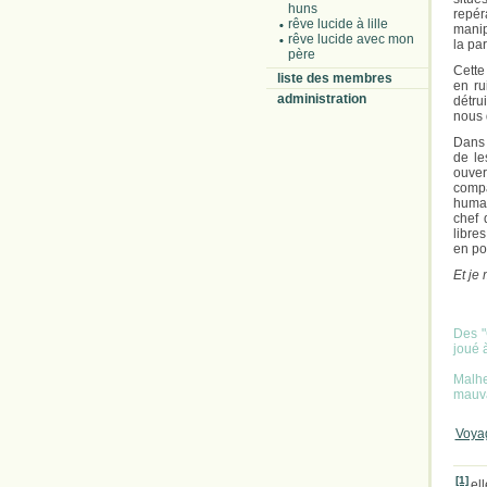
huns
repér
rêve lucide à lille
manip
rêve lucide avec mon
la pa
père
Cette
liste des membres
en ru
administration
détru
nous 
Dans 
de le
ouver
compa
humain
chef 
libre
en po
Et je 
Des "
joué à
Malhe
mauva
Voyag
[1]
el