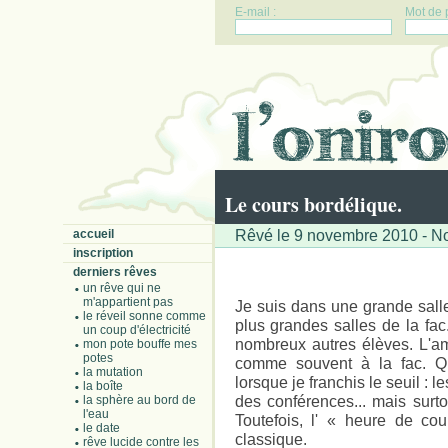
E-mail :
Mot de 
Le cours bordélique.
Rêvé le 9 novembre 2010 - No
accueil
inscription
derniers rêves
un rêve qui ne
m'appartient pas
Je suis dans une grande sall
le réveil sonne comme
plus grandes salles de la fa
un coup d'électricité
nombreux autres élèves. L'a
mon pote bouffe mes
potes
comme souvent à la fac. Qu
la mutation
lorsque je franchis le seuil :
la boîte
des conférences... mais surto
la sphère au bord de
l'eau
Toutefois, l' « heure de co
le date
classique.
rêve lucide contre les