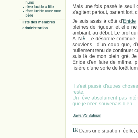
huns
Mais une fois passé le seuil 
rêve lucide à lille
rêve lucide avec mon
s'agitent partout, parlent fort, cr
père
Je suis assis à côté d'
Enide
q
liste des membres
pleines de rigueur, et elle n
administration
ambiant, au début. Le prof qu
1
A. N
. Le désordre continue. 
souviens d'un coup que, d'u
nullement tenu de continuer c
suis là de mon plein gré. Je
Enide d'en faire de même, pui
lisière d'une sorte de forêt lu
Il s'est passé d'autres chose
reste.
Un rêve absolument pas intér
que je m'en souvenais bien...
Jaws VS Batman
[1]
Dans une situation réelle, o