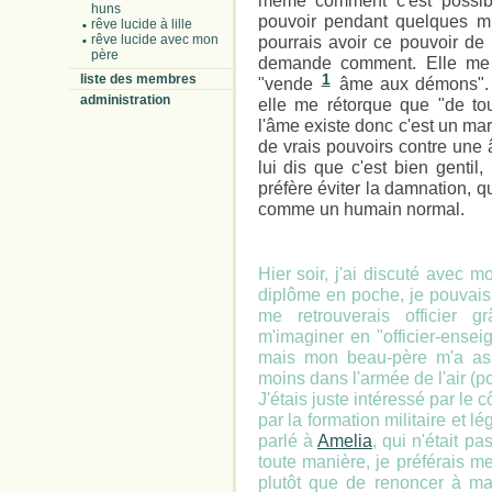
même comment c'est possibl
huns
pouvoir pendant quelques min
rêve lucide à lille
rêve lucide avec mon
pourrais avoir ce pouvoir de m
père
demande comment. Elle me r
liste des membres
1
"vende
âme aux démons". Je
administration
elle me rétorque que "de to
l'âme existe donc c'est un ma
de vrais pouvoirs contre une 
lui dis que c'est bien gentil,
préfère éviter la damnation, q
comme un humain normal.
Hier soir, j'ai discuté avec 
diplôme en poche, je pouvais
me retrouverais officier 
m'imaginer en "officier-ensei
mais mon beau-père m'a assu
moins dans l'armée de l'air (pou
J'étais juste intéressé par le c
par la formation militaire et lé
parlé à
Amelia
, qui n'était pa
toute manière, je préférais me 
plutôt que de renoncer à ma 