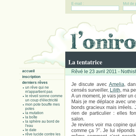
E-mail :
Mot de 
La tentatrice
Rêvé le 23 avril 2011 - Nothi
accueil
inscription
derniers rêves
Je discute avec
Amelia
, da
un rêve qui ne
censés surveiller,
Lilith
, ma pe
m'appartient pas
A un moment, je vais jeter un oe
le réveil sonne comme
un coup d'électricité
Mais je me déplace avec une 
mon pote bouffe mes
bonds gracieux mais irréels. Je
potes
rien de particulier : elles f
la mutation
la boîte
salon.
la sphère au bord de
Je reviens voir ma copine qui
l'eau
comme ça ?". Je lui réponds 
le date
rêve lucide contre les