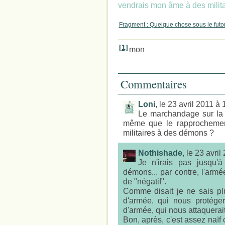
vendrais mon âme à des milita
Fragment : Quelque chose sous le futon
[1]
mon
Commentaires
Loni
, le 23 avril 2011 à
Le marchandage sur la r
même que le rapprochement
militaires à des démons ?
Nothishade
, le 23 avri
Je n'irais pas jusqu'à
démons... par contre, l'arm
de "négatif".
Comme disait je ne sais pl
d'armée, qui nous protéger
d'armée, qui nous attaquerait
Bon, après, c'est assez naïf