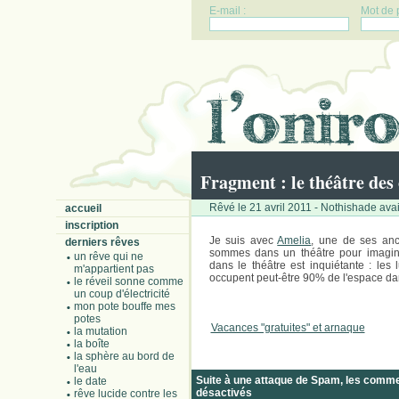
E-mail :
Mot de 
Fragment : le théâtre des
Rêvé le 21 avril 2011 - Nothishade avai
accueil
inscription
Je suis avec
Amelia
, une de ses an
derniers rêves
sommes dans un théâtre pour imagin
un rêve qui ne
dans le théâtre est inquiétante : les 
m'appartient pas
occupent peut-être 90% de l'espace da
le réveil sonne comme
un coup d'électricité
mon pote bouffe mes
potes
Vacances "gratuites" et arnaque
la mutation
la boîte
la sphère au bord de
l'eau
Suite à une attaque de Spam, les comm
le date
désactivés
rêve lucide contre les