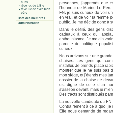
huns
personnes, j'apprends que c
rêve lucide à lille
l'honneur de Marine Le Pen. M
rêve lucide avec mon
FN, je suis curieux de voir u
père
en vrai, et de voir la femme 
liste des membres
public. Je me décide donc à s
administration
Dans le défilé, des gens dis
cadeaux à ceux qui applaud
enthousiasme. Je me dis vrai
parodie de politique populis
curieux...
Nous arrivons sur une grande
chaises. Les gens qui com
installer. Je prends place ra
montrer que je ne suis pas de
mon siège, et j'étends mes ja
dossier de la chaise de deva
est digne de celle d'un ho
s'asseoir devant, mais je m'en
Des tracts sont distribués parm
La nouvelle candidate du FN a
Contrairement à ce à quoi je m'
Elle nous demande de regarde