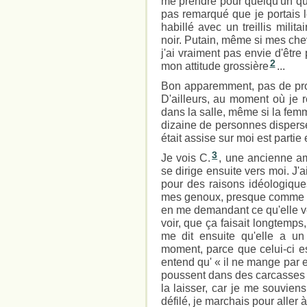
me prendre pour quelqu'un que
pas remarqué que je portais 
habillé avec un treillis milit
noir. Putain, même si mes che
j'ai vraiment pas envie d'êtr
2
mon attitude grossière
...
Bon apparemment, pas de prob
D'ailleurs, au moment où je r
dans la salle, même si la femm
dizaine de personnes dispersé
était assise sur moi est partie 
3
Je vois C.
, une ancienne ami
se dirige ensuite vers moi. J'a
pour des raisons idéologiques.
mes genoux, presque comme l'a
en me demandant ce qu'elle ve
voir, que ça faisait longtemps
me dit ensuite qu'elle a 
moment, parce que celui-ci 
entend qu' « il ne mange par 
poussent dans des carcasses d
la laisser, car je me souviens
défilé, je marchais pour aller