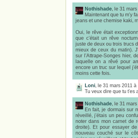
Nothishade
, le 31 mar
Maintenant que tu m'y fai
jeans et une chemise kaki, ma
Oui, le rêve était exception
que c'était un rêve noctur
juste de deux ou trois trucs 
mieux de ceux du matin). J
sur l'Attrape-Songes hier, d
laquelle on a rêvé pour am
encore un truc sur lequel j'é
moins cette fois.
Loni
, le 31 mars 2011 à
Tu veux dire que tu t'es
Nothishade
, le 31 mar
En fait, je dormais sur
réveillé, j'étais un peu con
noter dans mon carnet de r
droite). Et pour essayer d
nouveau couché sur le cô