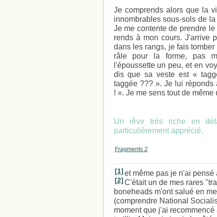
Je comprends alors que la vil
innombrables sous-sols de la 
Je me contente de prendre le 
rends à mon cours. J'arrive p
dans les rangs, je fais tomber l
râle pour la forme, pas 
l'époussette un peu, et en voy
dis que sa veste est « ta
taggée ??? ». Je lui réponds 
! ». Je me sens tout de même u
Un rêve très riche en dét
particulièrement apprécié.
Fragments 2
[1]
et même pas je n'ai pensé à 
[2]
C'était un de mes rares "tra
boneheads m'ont salué en me
(comprendre National Socialist
moment que j'ai recommencé à