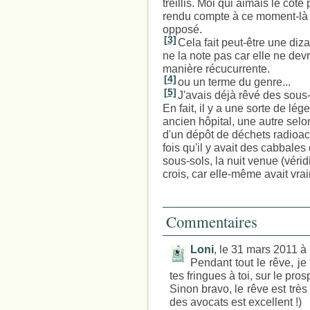
treillis. Moi qui aimais le côté 
rendu compte à ce moment-là qu
opposé.
[3]
Cela fait peut-être une diza
ne la note pas car elle ne dev
manière récucurrente.
[4]
ou un terme du genre...
[5]
J'avais déjà rêvé des sous-
En fait, il y a une sorte de lé
ancien hôpital, une autre selo
d'un dépôt de déchets radioacti
fois qu'il y avait des cabbales
sous-sols, la nuit venue (véridi
crois, car elle-même avait vraim
Commentaires
Loni
, le 31 mars 2011 à
Pendant tout le rêve, j
tes fringues à toi, sur le pros
Sinon bravo, le rêve est très
des avocats est excellent !)