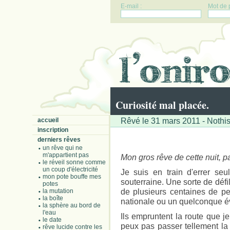
E-mail :
Mot de 
Curiosité mal placée.
Rêvé le 31 mars 2011 - Nothi
accueil
inscription
derniers rêves
un rêve qui ne
m'appartient pas
Mon gros rêve de cette nuit, p
le réveil sonne comme
un coup d'électricité
Je suis en train d'errer seu
mon pote bouffe mes
souterraine. Une sorte de déf
potes
de plusieurs centaines de p
la mutation
la boîte
nationale ou un quelconque 
la sphère au bord de
l'eau
Ils empruntent la route que 
le date
peux pas passer tellement la 
rêve lucide contre les