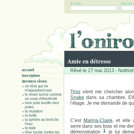
E-mail :
Mot de 
Amie en détresse
Rêvé le 27 mai 2013 - Nothis
accueil
inscription
derniers rêves
un rêve qui ne
m'appartient pas
Triss
vient me chercher alors
le réveil sonne comme
Snake
dans sa chambre. Ell
un coup d'électricité
l'étage. Je me demande de qui 
mon pote bouffe mes
potes
la mutation
la boîte
la sphère au bord de
C'est
Marina-Claire
, et elle
l'eau
serre dans ses bras et me dem
le date
1
démonstration
je lui dema
rêve lucide contre les